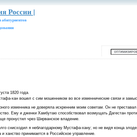
ия России |
и абитуриентов
едования
уста 1820 года.
стафа-хан вошел с сим мошенником во все изменнические связи и замы
арного изменника не доверяла искренним моим советам. Он не преставал
йство. Ему и дженки Хамбутаю способствовал возмущать Дагестан проти
еще пронустил чрез Ширванское владение.
олго снисходил я неблагодарному Мустафа-хану; но не видя конца злод
 и ханство принимается в Российское управление.