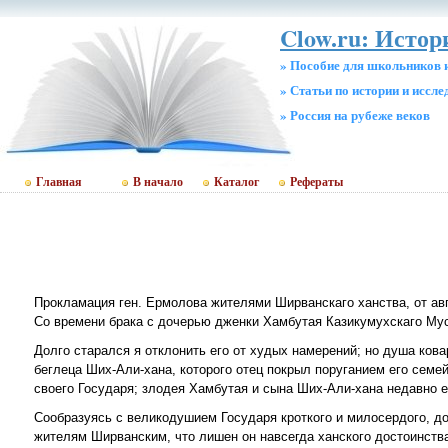
Clow.ru: Истор
» Пособие для школьников 
» Статьи по истории и иссл
» Россия на рубеже веков
Главная
В начало
Каталог
Рефераты
Прокламация ген. Ермолова жителями Ширванскаго ханства, от авг
Со времени брака с дочерью дженки Хамбутая Казикумухскаго Му
Долго старался я отклонить его от худых намерений; но душа ков
беглеца Ших-Али-хана, которого отец покрыл поруганием его семе
своего Государя; злодея Хамбутая и сына Ших-Али-хана недавно 
Сообразуясь с великодушием Государя кроткого и милосердого, д
жителям Ширванским, что лишен он навсегда ханского достоинства