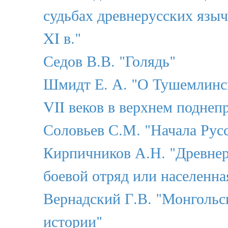
судьбах древнерусских языч
XI в."
Седов В.В. "Голядь"
Шмидт Е. А. "О Тушемлинск
VII веков в верхнем поднеп
Соловьев С.М. "Начала Рус
Кирпичников А.Н. "Древнер
боевой отряд или населенна
Вернадский Г.В. "Монгольск
истории"