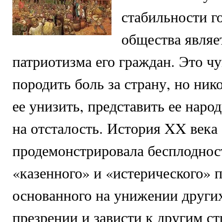
стабильности г
общества являе
патриотизма его граждан. Это ч
породить боль за страну, но ник
ее унизить, представить ее наро
на отсталость. История XX века
продемонстрировала бесплоднос
«казенного» и «истерического» 
основанного на унижении других
презрении и зависти к другим ст