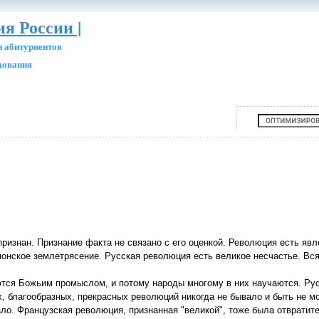
ия России |
и абитуриентов
едования
признан. Признание факта не связано с его оценкой. Революция есть яв
японское землетрясение. Русская революция есть великое несчастье. Вс
тся Божьим промыслом, и потому народы многому в них научаются. Рус
, благообразных, прекрасных революций никогда не бывало и быть не м
о. Французская революция, признанная "великой", тоже была отвратите