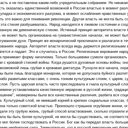
асть и не поставлена каким-либо учредительным собранием. Но никакая
асть оказалась единственной возможной в России властью в момент раз
 упадка и экономического разгрома, в момент ослабления нравственных 
ть это важно для понимания революции. Другая власть не могла быть с
й эта стихия разбушевалась. Народ находился в лживом состоянии и со
ованную им демоническую стихию. Истинный принцип авторитета власти 
ь не может быть организована на гуманистических началах, не может бы
гуманном духе. Принцип же монархический проклинали и разлагали в те
ованиях народа. Авторитет власти всегда ведь держится религиозными 
блется и падает. Это и случилось в России. Религиозные верования наро
да принимает форму нигилизма. Только большевики сумели организовать
и с кровавой стихией войны. Когда рушатся духовные основы войны, он
я возможной лишь грубая и кровавая диктатура. Рухнули все начала, ох
жны были лишь благодаря монархии, которая не допускала буйного разли
або развитыми классами, с очень тонким культурным слоем, с царем, 
слоя. Пусть царская власть часто преследовала и гнала культурный сло
емени устанавливала качественную иерархию в русской жизни, градации
ешение", низвержены были все качественные различия, разбита вся соц
а. Культурный слой, не имевший корней в крепких социальных классах, 
ена только советской властью. Произошло страшное огрубение жизни, ог
али эту грубую жизнь, грубый способ властвования, сколько отразили 
ала бы быть более культурной, не могла бы существовать, не соответс
е мог более господствовать в России. Бог как бы передал власть больш
самим непбнятная сила. Замечательно, что в русской революции нет бор