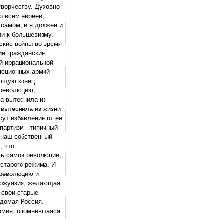
творчеству. Духовно
о всем евреев,
 самом, и я должен и
ии к большевизму.
ские войны во время
ие гражданские
ой иррациональной
люционных армий
ающую конец
рреволюцию,
а вытеснила из
 вытеснила из жизни
сут избавление от ее
апартизм - типичный
 наш собственный
, что
ть самой революции,
 старого режима. И
ь революцию и
буржуазия, желающая
 свои старые
едомая Россия.
рмия, опомнившаяся