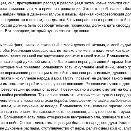
ии, сил, претерпевших распад в революции,и затем новые попытки сил
еставрировать то, что привело к революции. Это есть пребывание в бе
ть найден лишь в движении вглубь и ввысь. Идейная контрреволюция до
 соединяются в вечном, она должна быть направлена и против всякой р
 России должна быть освободительным процессом, должна дать свободу
ю. Вот парадокс, который нужно сознать до конца.
ческий факт, никак не связанный с моей духовной жизнью, с моей судьб
лоба. Революция совершилась не только вне меня и надо мной как факт
лась также со мной как внутреннее событие в моей жизни. Большевизм 
было настоящей духовной силы, не было силы веры, двигающей горами. Б
, которые мне причинил большевизм есть искупление моей вины, моего г
акое переживание революции может быть названо религиозным, духовно 
плата и искупление народа и мои. Пусть "правые" не делают такого нев
и им надлежит пройти через суровое покаяние. Революцию нужно с дост
 Претерпевший до конца спасется. Поверхностно и ложно смотрят на бол
 шайки разбойников. Так нельзя понимать исторические судьбы народов.
слепленных в яростной стихии борьбы. Большевики не шайка разбойнико
и ногам, и не случайна их победа. Большевизм есть явление гораздо бол
винным явлением. Большевизм есть не внешнее, а внутреннее для русск
да. Большевизм есть лишь отображение внутреннего зла, живущего в на
тия в себе. Он есть лишь галлюцинация больного народного духа. Боль
ие духовные распады, отступничество от веры, религиозный кризис, глу