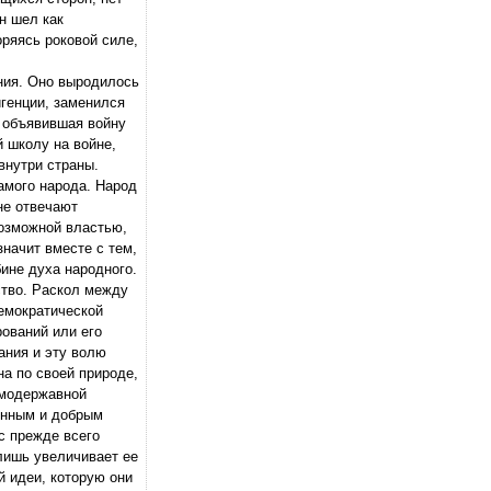
н шел как
оряясь роковой силе,
ения. Оно выродилось
игенции, заменился
, объявившая войну
 школу на войне,
внутри страны.
самого народа. Народ
не отвечают
возможной властью,
начит вместе с тем,
ине духа народного.
ство. Раскол между
демократической
рований или его
ания и эту волю
на по своей природе,
амодержавной
тинным и добрым
с прежде всего
лишь увеличивает ее
й идеи, которую они