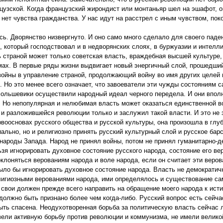
цузской. Когда французский жирондист или монтаньяр шел на эшафот, о
нет чувства гражданства. У нас идут на расстрел с иным чувством, пок
сь. Дворянство низвергнуто. И оно само много сделало для своего пад
, который господствовал и в недворянских слоях, в буржуазии и интелл
ь страной может только советская власть, враждебная высшей культуре
емах. В первые ряды жизни выдвигает новый энергичный слой, прошедший
войны в управление страной, продолжающий войну во имя других целей 
й. Но это менее всего означает, что завоеватели эти чужды состояниям 
 Большевики осуществили народный идеал черного передела. И они впол
. Но непопулярная и нелюбимая власть может оказаться единственной 
и разложившейся революции только и заслужил такой власти. И это не з
воосновах русского общества и русской культуры, она произошла в глуб
иально, но и религиозно принять русский культурный слой и русское бар
и народы Запада. Народ не принял войны, потом не принял гуманитарно-
ьзя игнорировать духовное состояние русского народа, состояние его ве
поклоняться верованиям народа и воле народа, если он считает эти веров
ыло бы игнорировать духовное состояние народа. Власть не демократич
елигиозными верованиями народа, ими определялось и существование с
ы свои должен прежде всего направить на обращение моего народа к ис
должно быть признано более чем когда-либо. Русский вопрос есть сейча
ыть спасена. Неодухотворенная борьба за политическую власть сейчас 
вели активную борьбу против революции и коммунизма, не имели велико