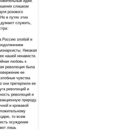
ложительные идеи.
стошения слишком
для розового
Но в путях этих
у думают служить,
стра:
а Россию злобой и
 продолжением
 монархисты. Никакая
ее нашей ненависти.
ийная любовь к
кая революция была
извержение ее
 злобные чувства
о они претерпели ее
руга революций и
чность революций и
реакционную природу.
чной и кровавой
положительному
царю, то всем
 есть осуждение
вают лишь