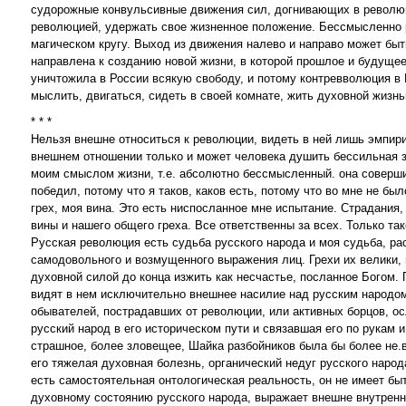
судорожные конвульсивные движения сил, догнивающих в революц
революцией, удержать свое жизненное положение. Бессмысленно р
магическом кругу. Выход из движения налево и направо может бы
направлена к созданию новой жизни, в которой прошлое и будущее
уничтожила в России всякую свободу, и потому контревволюция в
мыслить, двигаться, сидеть в своей комнате, жить духовной жизнь
* * *
Нельзя внешне относиться к революции, видеть в ней лишь эмпири
внешнем отношении только и может человека душить бессильная з
моим смыслом жизни, т.е. абсолютно бессмысленный. она соверши
победил, потому что я таков, каков есть, потому что во мне не 
грех, моя вина. Это есть ниспосланное мне испытание. Страдания
вины и нашего общего греха. Все ответственны за всех. Только т
Русская революция есть судьба русского народа и моя судьба, рас
самодовольного и возмущенного выражения лиц. Грехи их велики, 
духовной силой до конца изжить как несчастье, посланное Богом.
видят в нем исключительно внешнее насилие над русским народом
обывателей, пострадавших от революции, или активных борцов, о
русский народ в его историческом пути и связавшая его по рукам 
страшное, более зловещее, Шайка разбойников была бы более не.
его тяжелая духовная болезнь, органический недуг русского наро
есть самостоятельная онтологическая реальность, он не имеет бы
духовному состоянию русского народа, выражает внешне внутренн