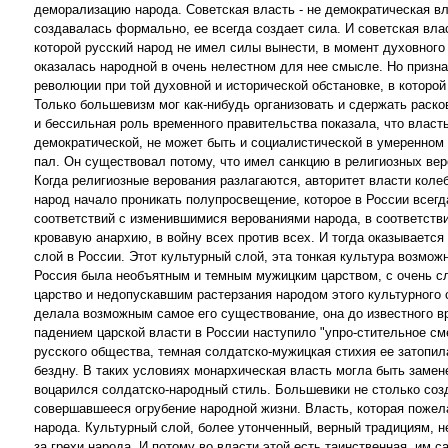
деморализацию народа. Советская власть - не демократическая вл
создавалась формально, ее всегда создает сила. И советская вл
которой русский народ не имел силы вынести, в момент духовного
оказалась народной в очень нелестном для нее смысле. Но призна
революции при той духовной и исторической обстановке, в которо
Только большевизм мог как-нибудь организовать и сдержать раск
и бессильная роль временного правительства показала, что власт
демократической, не может быть и социалистической в умеренном 
пал. Он существовал потому, что имел санкцию в религиозных вер
Когда религиозные верования разлагаются, авторитет власти коле
народ начало проникать полупросвещение, которое в России всег
соответствий с изменившимися верованиями народа, в соответстви
кровавую анархию, в войну всех против всех. И тогда оказываетс
слой в России. Этот культурный слой, эта тонкая культура возмо
Россия была необъятным и темным мужицким царством, с очень сл
царство и недопускавшим растерзания народом этого культурного 
делала возможным самое его существование, она до известного вр
падением царской власти в России наступило "упро-стительное см
русского общества, темная солдатско-мужицкая стихия ее затопил
бездну. В таких условиях монархическая власть могла быть замен
воцарился солдатско-народный стиль. Большевики не столько созд
совершавшееся огрубение народной жизни. Власть, которая пожел
народа. Культурный слой, более утонченный, верный традициям, н
за грехи народа. И потому во власти этой есть таинственная, им 