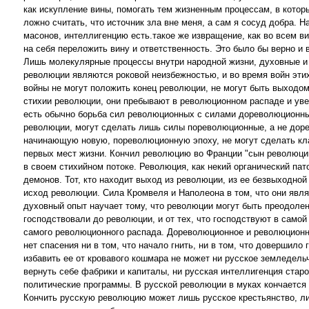
как искупление вины, помогать тем жизненным процессам, в кото
ложно считать, что источник зла вне меня, а сам я сосуд добра. 
масонов, интеллигенцию есть.такое же извращение, как во всем ви
на себя переложить вину и ответственность. Это было бы верно и
Лишь молекулярные процессы внутри народной жизни, духовные и 
революции являются роковой неизбежностью, и во время войн эти
войны не могут положить конец революции, не могут быть выходо
стихии революции, они пребывают в революционном распаде и ув
есть обычно борьба сил революционных с силами дореволюционн
революции, могут сделать лишь силы пореволюционные, а не дор
начинающую новую, пореволюционную эпоху, не могут сделать кла
первых мест жизни. Кончил революцию во Франции "сын революции"
в своем стихийном потоке. Революция, как некий органический пат
демонов. Тот, кто находит выход из революции, из ее безвыходной
исход революции. Сила Кромвеля и Наполеона в том, что они явл
духовный опыт научает тому, что революции могут быть преодоле
господствовали до революции, и от тех, что господствуют в само
самого революционного распада. Дореволюционное и революционно
нет спасения ни в том, что начало гнить, ни в том, что довершил
избавить ее от кровавого кошмара не может ни русское земледел
вернуть себе фабрики и капиталы, ни русская интеллигенция стар
политические программы. В русской революции в муках кончается 
Кончить русскую революцию может лишь русское крестьянство, л