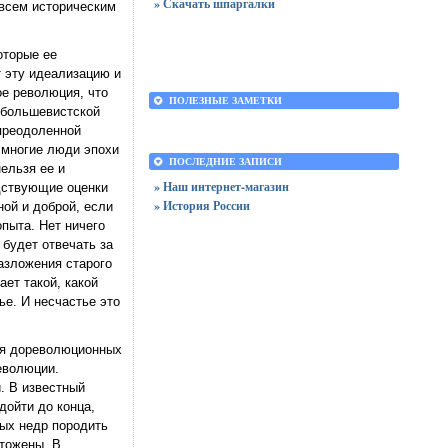
» Скачать шпаргалки
 всем историческим
оторые ее
т эту идеализацию и
ое революция, что
ПОЛЕЗНЫЕ ЗАМЕТКИ
 большевистской
преодоленной
 многие люди эпохи
ПОСЛЕДНИЕ ЗАПИСИ
ельзя ее и
» Наш интернет-магазин
одствующие оценки
» История России
ной и доброй, если
пыта. Нет ничего
 будет отвечать за
азложения старого
ет такой, какой
е. И несчастье это
ния дореволюционных
революции.
. В известный
дойти до конца,
ных недр породить
чтожены. В