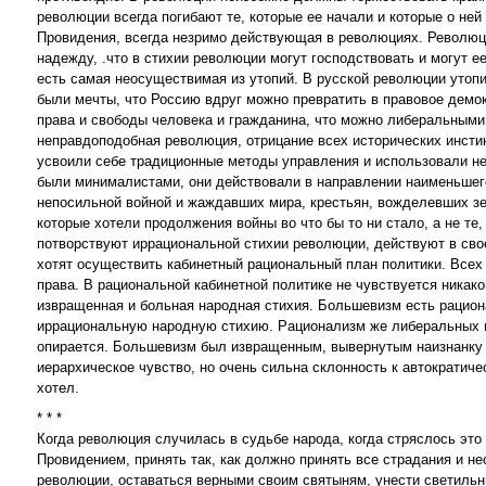
революции всегда погибают те, которые ее начали и которые о ней
Провидения, всегда незримо действующая в революциях. Революц
надежду, .что в стихии революции могут господствовать и могут е
есть самая неосуществимая из утопий. В русской революции утоп
были мечты, что Россию вдруг можно превратить в правовое демок
права и свободы человека и гражданина, что можно либеральными
неправдоподобная революция, отрицание всех исторических инстин
усвоили себе традиционные методы управления и использовали н
были минималистами, они действовали в направлении наименьшег
непосильной войной и жаждавших мира, крестьян, вожделевших зе
которые хотели продолжения войны во что бы то ни стало, а не те,
потворствуют иррациональной стихии революции, действуют в свое
хотят осуществить кабинетный рациональный план политики. Всех 
права. В рациональной кабинетной политике не чувствуется никако
извращенная и больная народная стихия. Большевизм есть рацион
иррациональную народную стихию. Рационализм же либеральных по
опирается. Большевизм был извращенным, вывернутым наизнанку о
иерархическое чувство, но очень сильна склонность к автократиче
хотел.
* * *
Когда революция случилась в судьбе народа, когда стряслось это 
Провидением, принять так, как должно принять все страдания и н
революции, оставаться верными своим святыням, унести светильни