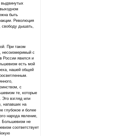
, выдвинутых
звыходном
лжна быть
еакции. Революция
, свободу дышать,
ой. При таком
, несоизмеримый с
в России явился и
ольшевизм есть мой
реха, нашей общей
просветленным.
инного,
оинством, с
ьшевизм те, которые
 Это взгляд или
в, напавших на
ее глубокое и более
ого народа явление,
с. Большевизм не
шевизм соответствует
бокую