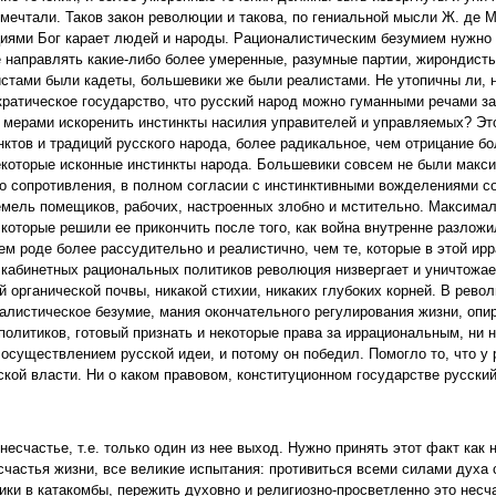
 мечтали. Таков закон революции и такова, по гениальной мысли Ж. де 
иями Бог карает людей и народы. Рационалистическим безумием нужно 
е направлять какие-либо более умеренные, разумные партии, жирондисты
истами были кадеты, большевики же были реалистами. Не утопичны ли,
ратическое государство, что русский народ можно гуманными речами за
 мерами искоренить инстинкты насилия управителей и управляемых? Эт
ктов и традиций русского народа, более радикальное, чем отрицание б
екоторые исконные инстинкты народа. Большевики совсем не были макс
о сопротивления, в полном согласии с инстинктивными вожделениями с
мель помещиков, рабочих, настроенных злобно и мстительно. Максимал
 которые решили ее прикончить после того, как война внутренне разложи
м роде более рассудительно и реалистично, чем те, которые в этой ир
кабинетных рациональных политиков революция низвергает и уничтожает
й органической почвы, никакой стихии, никаких глубоких корней. В рево
алистическое безумие, мания окончательного регулирования жизни, оп
литиков, готовый признать и некоторые права за иррациональным, ни н
существлением русской идеи, и потому он победил. Помогло то, что у 
ской власти. Ни о каком правовом, конституционном государстве русски
несчастье, т.е. только один из нее выход. Нужно принять этот факт как
есчастья жизни, все великие испытания: противиться всеми силами духа
ки в катакомбы, пережить духовно и религиозно-просветленно это несчас