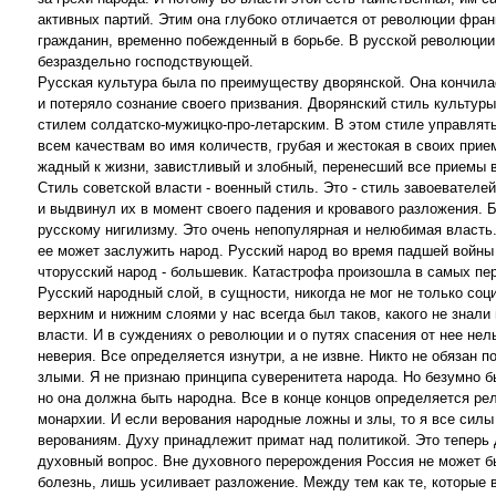
активных партий. Этим она глубоко отличается от революции фран
гражданин, временно побежденный в борьбе. В русской революции 
безраздельно господствующей.
Русская культура была по преимуществу дворянской. Она кончила
и потеряло сознание своего призвания. Дворянский стиль культуры
стилем солдатско-мужицко-про-летарским. В этом стиле управлят
всем качествам во имя количеств, грубая и жестокая в своих при
жадный к жизни, завистливый и злобный, перенесший все приемы 
Стиль советской власти - военный стиль. Это - стиль завоевателе
и выдвинул их в момент своего падения и кровавого разложения.
русскому нигилизму. Это очень непопулярная и нелюбимая власть
ее может заслужить народ. Русский народ во время падшей войны 
чторусский народ - большевик. Катастрофа произошла в самых пер
Русский народный слой, в сущности, никогда не мог не только соц
верхним и нижним слоями у нас всегда был таков, какого не знал
власти. И в суждениях о революции и о путях спасения от нее нел
неверия. Все определяется изнутри, а не извне. Никто не обязан 
злыми. Я не признаю принципа суверенитета народа. Но безумно б
но она должна быть народна. Все в конце концов определяется р
монархии. И если верования народные ложны и злы, то я все сил
верованиям. Духу принадлежит примат над политикой. Это теперь 
духовный вопрос. Вне духовного перерождения Россия не может б
болезнь, лишь усиливает разложение. Между тем как те, которые 