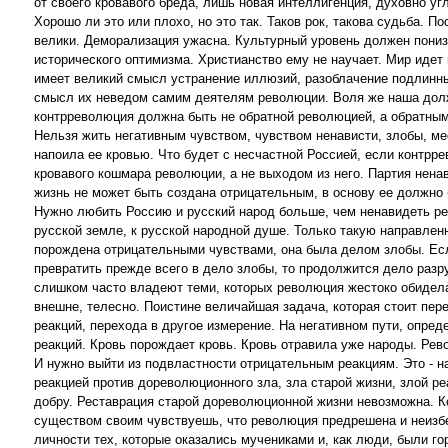
от своего кровавого бреда, лишь новая интеллигенция, духовно 
Хорошо ли это или плохо, но это так. Таков рок, такова судьба.
велики. Деморализация ужасна. Культурный уровень должен понизи
исторического оптимизма. Христианство ему не научает. Мир идет
имеет великий смысл устранение иллюзий, разоблачение подлинных
смысл их неведом самим деятелям революции. Воля же наша долж
контрреволюция должна быть не обратной революцией, а обратны
Нельзя жить негативным чувством, чувством ненависти, злобы, м
напоила ее кровью. Что будет с несчастной Россией, если контрр
кровавого кошмара революции, а не выходом из него. Партия нена
жизнь не может быть создана отрицательным, в основу ее должно
Нужно любить Россию и русский народ больше, чем ненавидеть р
русской земле, к русской народной душе. Только такую направл
порождена отрицательными чувствами, она была делом злобы. Есл
превратить прежде всего в дело злобы, то продолжится дело разр
слишком часто владеют теми, которых революция жестоко обидела 
внешне, телесно. Поистине величайшая задача, которая стоит пере
реакций, перехода в другое измерение. На негативном пути, опр
реакций. Кровь порождает кровь. Кровь отравила уже народы. Рев
И нужно выйти из подвластности отрицательным реакциям. Это - н
реакцией против дореволюционного зла, зла старой жизни, злой 
добру. Реставрация старой дореволюционной жизни невозможна. К
существом своим чувствуешь, что революция предрешена и неизбе
личности тех, которые оказались мучениками и, как люди, были г