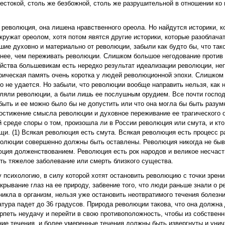
естокой, столь же безбожной, столь же разрушительной в отношении ко
 революция, она лишена нравственного ореола. Но найдутся историки, к
кружат ореолом, хотя потом явятся другие историки, которые разоблача
шие духовно и материально от революции, забыли как будто бы, что так
ятнее, чем переживать революции. Слишком большое негодование против
йства большевикам есть нередко результат идеализации революции, не
рическая память очень коротка у людей революционной эпохи. Слишком
о не удается. Но забыли, что революции вообще направить нельзя, как н
авляли революции, а были лишь ее послушным орудием. Все почти госп
быть и ее можно было бы не допустить или что она могла бы быть разум
стижение смысла революции и духовное переживание ее трагического о
 среде споры о том, произошла ли в России революция или смута, и кто
и. (1) Всякая революция есть смута. Всякая революция есть процесс р
олюции совершенно должны быть оставлены. Революция никогда не быва
юция долженствованием. Революция есть рок народов и великое несчасть
ть тяжелое заболевание или смерть близкого существа.
у психологию, в силу которой хотят остановить революцию с точки зре
акрывание глаз на ее природу, забвение того, что люди раньше знали о 
икла в организм, нельзя уже остановить неотвратимого течения болезни
тура падет до 36 градусов. Природа революции такова, что она должна 
рпеть неудачу и перейти в свою противоположность, чтобы из собствен
ие течения, и более умеренные течения должны быть извергнуты и уни