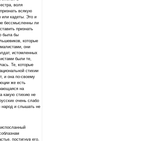
Местра, воля
признать всякую
 или кадеты. Это и
 не бессмысленны ли
ставить признать
о была бы
ольшевиков, которые
ималистами, они
олдат, истомленных
истами были те,
лась. Те, которые
рациональной стихии
, и она по-своему
люции же есть
ирающаяся на
а какую стихию не
русских очень слабо
й народ и слышать не
 ниспосланный
 соблазнам
тье, постигнув его,