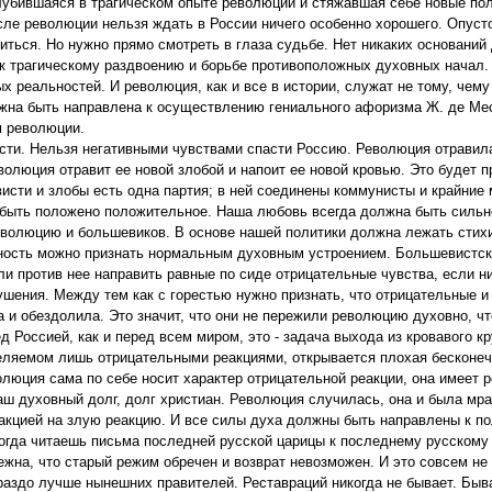
углубившаяся в трагическом опыте революции и стяжавшая себе новые по
 После революции нельзя ждать в России ничего особенно хорошего. Опу
ться. Но нужно прямо смотреть в глаза судьбе. Нет никаких оснований 
 к трагическому раздвоению и борьбе противоположных духовных начал. 
 реальностей. И революция, как и все в истории, служат не тому, чем
на быть направлена к осуществлению гениального афоризма Ж. де Ме
м революции.
ести. Нельзя негативными чувствами спасти Россию. Революция отравил
еволюция отравит ее новой злобой и напоит ее новой кровью. Это будет
висти и злобы есть одна партия; в ней соединены коммунисты и крайние
 быть положено положительное. Наша любовь всегда должна быть сильн
еволюцию и большевиков. В основе нашей политики должна лежать стих
енность можно признать нормальным духовным устроением. Большевистс
и против нее направить равные по сиде отрицательные чувства, если н
ушения. Между тем как с горестью нужно признать, что отрицательные и
и обездолила. Это значит, что они не пережили революцию духовно, чт
д Россией, как и перед всем миром, это - задача выхода из кровавого к
еделяемом лишь отрицательными реакциями, открывается плохая бесконе
олюция сама по себе носит характер отрицательной реакции, она имеет 
аш духовный долг, долг христиан. Революция случилась, она и была мра
реакцией на злую реакцию. И все силы духа должны быть направлены к 
огда читаешь письма последней русской царицы к последнему русскому 
жна, что старый режим обречен и возврат невозможен. И это совсем не
ораздо лучше нынешних правителей. Реставраций никогда не бывает. Бы