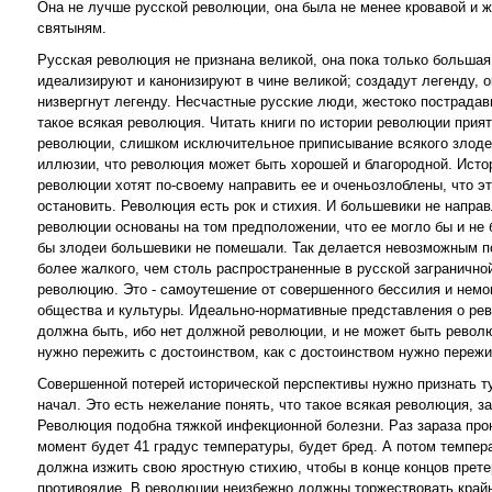
Она не лучше русской революции, она была не менее кровавой и ж
святыням.
Русская революция не признана великой, она пока только большая
идеализируют и канонизируют в чине великой; создадут легенду, о
низвергнут легенду. Несчастные русские люди, жестоко пострадав
такое всякая революция. Читать книги по истории революции при
революции, слишком исключительное приписывание всякого злоде
иллюзии, что революция может быть хорошей и благородной. Исто
революции хотят по-своему направить ее и оченьозлоблены, что эт
остановить. Революция есть рок и стихия. И большевики не напр
революции основаны на том предположении, что ее могло бы и не 
бы злодеи большевики не помешали. Так делается невозможным по
более жалкого, чем столь распространенные в русской заграничной
революцию. Это - самоутешение от совершенного бессилия и немощ
общества и культуры. Идеально-нормативные представления о рев
должна быть, ибо нет должной революции, и не может быть револ
нужно пережить с достоинством, как с достоинством нужно пережи
Совершенной потерей исторической перспективы нужно признать т
начал. Это есть нежелание понять, что такое всякая революция, з
Революция подобна тяжкой инфекционной болезни. Раз зараза прон
момент будет 41 градус температуры, будет бред. А потом темпера
должна изжить свою яростную стихию, чтобы в конце концов прете
противоядие. В революции неизбежно должны торжествовать крайн