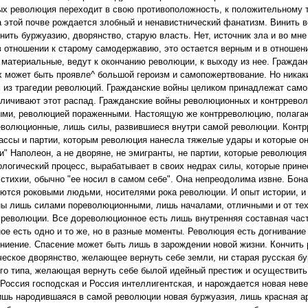
рых революция переходит в свою противоположность, к положительному 
На этой почве рождается злобный и ненавистнический фанатизм. Винить в
нить буржуазию, дворянство, старую власть. Нет, источник зла и во мне
 в отношении к старому самодержавию, это остается верным и в отношен
материальные, ведут к окончанию революции, к выходу из нее. Граждан
х может быть проявле^ большой героизм и самопожертвование. Но никак
м из трагедии революций. Гражданские войны целиком принадлежат сам
еличивают этот распад. Гражданские войны революционных и контррево
ыми, революцией пораженными. Настоящую же контрреволюцию, полаг
еволюционные, лишь силы, развившиеся внутри самой революции. Конт
ссы и партии, которым революция нанесла тяжелые удары и которые он
 Наполеон, а не дворяне, не эмигранты, не партии, которые революция
ологический процесс, вырабатывает в своих недрах силы, которые прине
 стихии, обычно "ее носил в самом себе". Она непреодолима извне. Бон
яются роковыми людьми, носителями рока революции. И опыт истории, и
ны лишь силами пореволюционными, лишь началами, отличными и от тех
й революции. Все дореволюционное есть лишь внутренняя составная час
е есть одно и то же, но в разные моменты. Революция есть догнивание
о гниение. Спасение может быть лишь в зарождении новой жизни. Кончит
ьческое дворянство, желающее вернуть себе земли, ни старая русская 
ого типа, желающая вернуть себе былой идейный престиж и осуществить
Россия господская и Россия интеллигентская, и нарождается новая нев
ишь народившаяся в самой революции новая буржуазия, лишь красная а