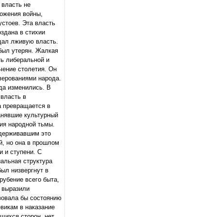
 власть не
ложения войны,
устоев. Эта власть
оздана в стихии
здал лживую власть.
был утерян. Жалкая
ть либеральной и
чение столетия. Он
верованиями народа.
да изменились. В
 власть в
а превращается в
ранявшие культурный
тия народной тьмы.
сдерживавшим это
й, но она в прошлом
 и ступени. С
иальная структура
был низвергнут в
рубение всего быта,
и выразили
твовала бы состоянию
евикам в наказание
ющихся сторон, нет