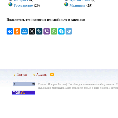
Государство
20
Медицина
25
(
)
(
)
Поделитесь этой записью или добавьте в закладки
Главная
Архивы
Clow.ru: История России |. Пособие для школьников и абитуриентов. Ст
Публикация материалов сайта разрешена только в виде анонсов с актив