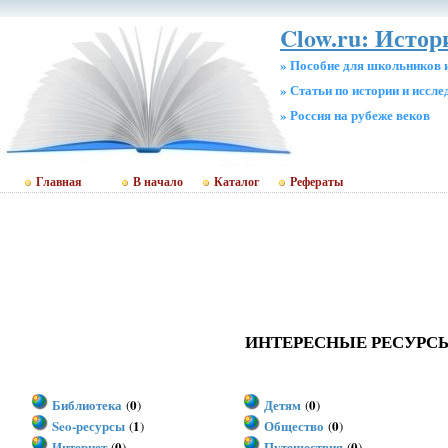
Clow.ru: Истор
» Пособие для школьников 
» Статьи по истории и иссл
» Россия на рубеже веков
Главная
В начало
Каталог
Рефераты
ИНТЕРЕСНЫЕ РЕСУРС
Библиотека
0
Детям
0
(
)
(
)
Seo-ресурсы
1
Общество
0
(
)
(
)
Интернет
0
Путешествия
0
(
)
(
)